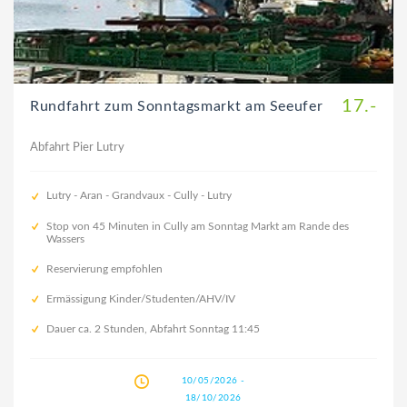
17.-
Rundfahrt zum Sonntagsmarkt am Seeufer
Abfahrt Pier Lutry
Lutry - Aran - Grandvaux - Cully - Lutry
Stop von 45 Minuten in Cully am Sonntag Markt am Rande des
Wassers
Reservierung empfohlen
Ermässigung Kinder/Studenten/AHV/IV
Dauer ca. 2 Stunden, Abfahrt Sonntag 11:45
10/05/2026 -
18/10/2026