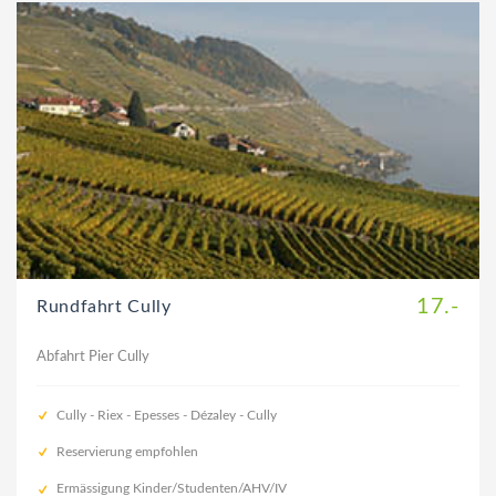
17.-
Rundfahrt Cully
Abfahrt Pier Cully
Cully - Riex - Epesses - Dézaley - Cully
Reservierung empfohlen
Ermässigung Kinder/Studenten/AHV/IV