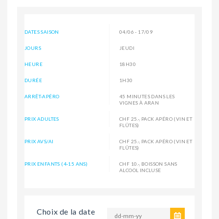
DATES SAISON
04/06 - 17/09
JOURS
JEUDI
HEURE
18H30
DURÉE
1H30
ARRÊT-APÉRO
45 MINUTES DANS LES
VIGNES À ARAN
PRIX ADULTES
CHF 25.-, PACK APÉRO (VIN ET
FLÛTES)
PRIX AVS/AI
CHF 25.-, PACK APÉRO (VIN ET
FLÛTES)
PRIX ENFANTS (4-15 ANS)
CHF 10.-, BOISSON SANS
ALCOOL INCLUSE
Choix de la date